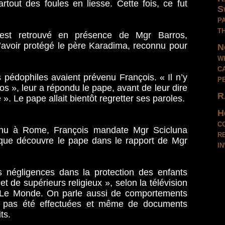
tout des foules en liesse. Cette fois, ce fut
S
p
t
’est retrouvé en présence de Mgr Barros,
avoir protégé le père Karadima, reconnu pour
N
w
c
s pédophiles avaient prévenu François. « Il n’y
p
s », leur a répondu le pape, avant de leur dire
R
 ». Le pape allait bientôt regretter ses paroles.
H
c
enu à Rome, François mandate Mgr Scicluna
r
 que découvre le pape dans le rapport de Mgr
i
s négligences dans la protection des enfants
t de supérieurs religieux », selon la télévision
en Le Monde. On parle aussi de comportements
t pas été effectuées et même de documents
ts.