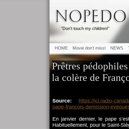
"Don't touch my children!"
HOME
Movie don't miss!
NEWS
Prêtres pédophiles 
la colère de Franç
Source:
https://ici.radio-cana
pape-francois-demission-eveque
En janvier dernier, le pape s’e
Habituellement, pour le Saint-S