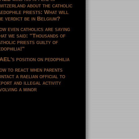
witzerland about the catholic
aedophile priests: What will
he verdict be in Belgium?
ow even catholics are saying
hat we said: "Thousands of
atholic priests guilty of
edophilia!"
AEL's position on pedophilia
ow to react when parents
ontact a raelian official to
eport and illegal activity
nvolving a minor