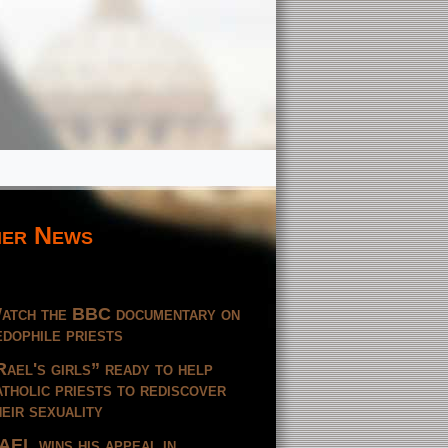
er News
atch the BBC documentary on
edophile priests
Rael's girls” ready to help
atholic priests to rediscover
heir sexuality
AEL wins his appeal in