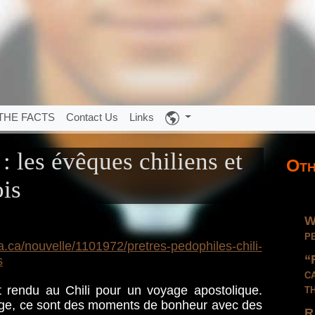
THE FACTS
Contact Us
Links
: les évêques chiliens et
Oth
ois
W
p
da.ca/nouvelle/1101972/pretres-pedophiles-chili-
“
s
c
t
st rendu au Chili pour un voyage apostolique.
iège, ce sont des moments de bonheur avec des
R