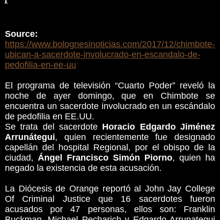
Source:
https://www.bolognesinoticias.com/2017/12/chimbote-
ubican-a-sacerdote-involucrado-en-escandalo-de-
pedofilia-en-ee-uu
El programa de televisión “Cuarto Poder” reveló la
noche de ayer domingo, que en Chimbote se
encuentra un sacerdote involucrado en un escándalo
de pedofilia en EE.UU.
Se trata del sacerdote
Horacio Edgardo Jiménez
Arrunátegui
, quien recientemente fue designado
capellán del hospital Regional, por el obispo de la
ciudad,
Ángel Francisco Simón Piorno
, quien ha
negado la existencia de esta acusación.
La Diócesis de Orange reportó al John Jay College
Of Criminal Justice que 16 sacerdotes fueron
acusados por 47 personas, ellos son: Franklin
Buckman, Michael Pecharich y Edgardo Arrunategui