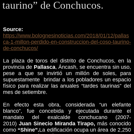
taurino” de Conchucos.
Source:
https://www.bolognesinoticias.com/2018/01/12/pallas
ca-1-millon-perdido-en-construccion-del-coso-taurino-
de-conchucos/
La plaza de toros del distrito de Conchucos, en la
provincia de
Pallasca
, Áncash, se encuentra sin uso,
pese a que se invirtió un millón de soles, para
supuestamente brindar a los pobladores un espacio
físico para realizar las anuales “tardes taurinas” del
mes de setiembre.
En efecto esta obra, considerada “un elefante
blanco”, fue concebida y ejecutada durante el
mandato del exalcalde conchucano (2007-
2010)
Juan Sinecio Miranda Tirapo,
más conocido
como
“Shine”.
La edificación ocupa un área de 2,250