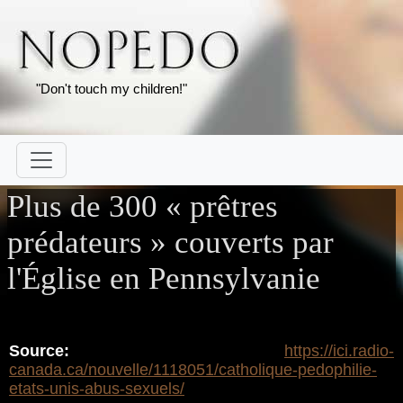
"Don't touch my children!"
Plus de 300 « prêtres
prédateurs » couverts par
l'Église en Pennsylvanie
Source:
https://ici.radio-
canada.ca/nouvelle/1118051/catholique-pedophilie-
etats-unis-abus-sexuels/